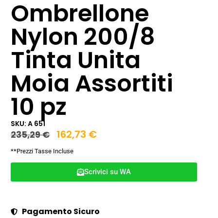
Ombrellone
Nylon 200/8
Tinta Unita
Moia Assortiti
10 pz
SKU: A 651
162,73
€
235,29
€
**Prezzi Tasse Incluse
Scrivici su WA
Pagamento Sicuro