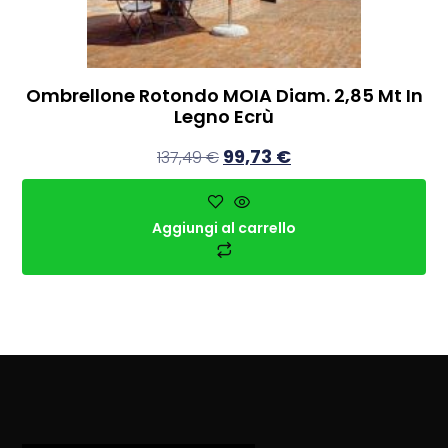
Ombrellone Rotondo MOIA Diam. 2,85 Mt In
Legno Ecrù
99,73
€
137,49
€
Aggiungi al carrello