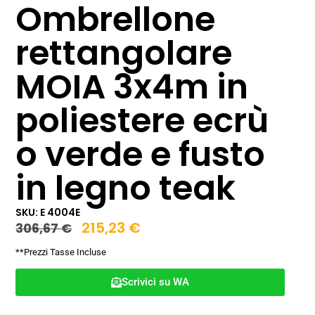
Ombrellone
rettangolare
MOIA 3x4m in
poliestere ecrù
o verde e fusto
in legno teak
SKU: E 4004E
215,23
€
306,67
€
**Prezzi Tasse Incluse
Scrivici su WA