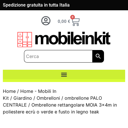
Spedizione gratuita in tutta Italia
0
0,00
€
Home
/
Home - Mobili In
Kit
/
Giardino
/
Ombrelloni
/
ombrellone PALO
CENTRALE
/ Ombrellone rettangolare MOIA 3x4m in
poliestere ecrù o verde e fusto in legno teak