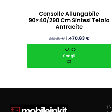
Consolle Allungabile
90×40/290 Cm Sintesi Telaio
Antracite
1.470,83
€
2.101,18
€
Scegli
I
Vi