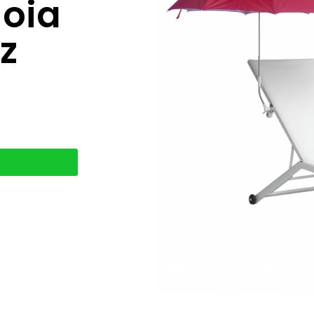
Moia
pz