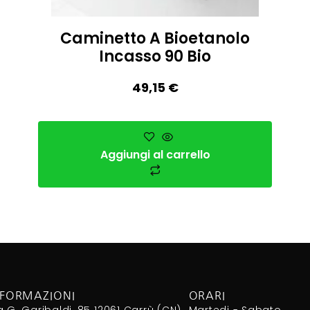
Caminetto A Bioetanolo
Incasso 90 Bio
49,15
€
Aggiungi al carrello
NFORMAZIONI
ORARI
a G. Garibaldi, 85 12061 Carrù (CN)
Martedi - Sabato