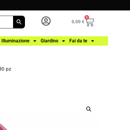
0
0,00
€
Illuminazione
Giardino
Fai da te
 30 pz