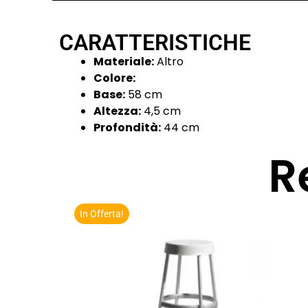
CARATTERISTICHE
Materiale:
Altro
Colore:
Base:
58 cm
Altezza:
4,5 cm
Profondità:
44 cm
R
In Offerta!