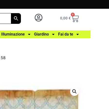
0
0,00
€
Illuminazione
Giardino
Fai da te
 58