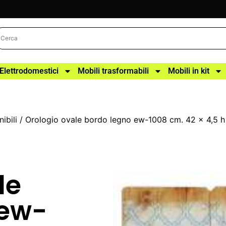
Elettrodomestici
Mobili trasformabili
Mobili in kit
ibili
/ Orologio ovale bordo legno ew-1008 cm. 42 x 4,5 h
le
 ew-