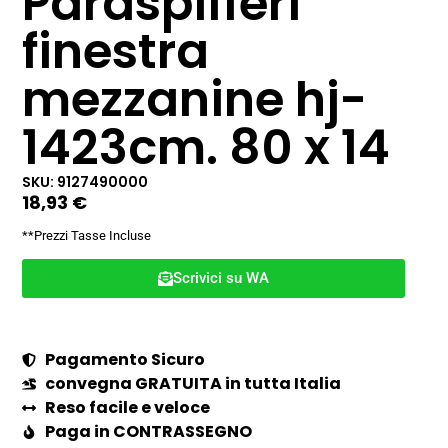
Paraspifferi
finestra
mezzanine hj-
1423cm. 80 x 14
SKU: 9127490000
18,93
€
**Prezzi Tasse Incluse
Scrivici su WA
Pagamento Sicuro
convegna GRATUITA in tutta Italia
Reso facile e veloce
Paga in CONTRASSEGNO