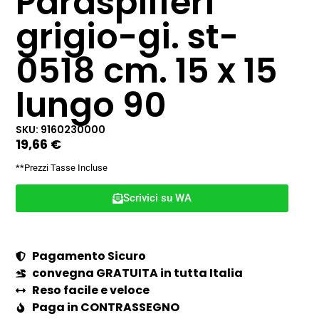
Paraspifferi
grigio-gi. st-
0518 cm. 15 x 15
lungo 90
SKU: 9160230000
19,66
€
**Prezzi Tasse Incluse
Scrivici su WA
Pagamento Sicuro
convegna GRATUITA in tutta Italia
Reso facile e veloce
Paga in CONTRASSEGNO