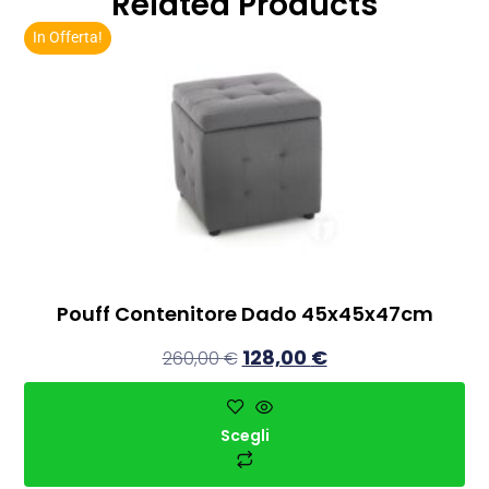
Related Products
In Offerta!
Pouff Contenitore Dado 45x45x47cm
128,00
€
260,00
€
Scegli