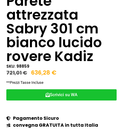
Parete
attrezzata
Sabry 301 cm
bianco lucido
rovere Kadiz
SKU: 98859
636,28
€
721,01
€
**Prezzi Tasse Incluse
Scrivici su WA
Pagamento Sicuro
convegna GRATUITA in tutta Italia