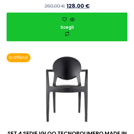
128,00
€
260,00
€
Scegli
In Offerta!
SET 4 SEDIE IGLOO TECNOPOLIMERO MADE IN