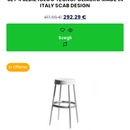
ITALY SCAB DESIGN
292,29
€
417,56
€
Scegli
In Offerta!