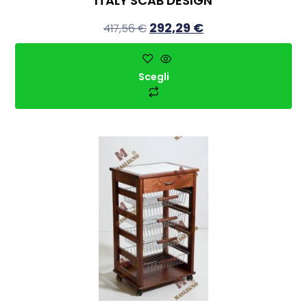
ITALY SCAB DESIGN
292,29
€
417,56
€
Scegli