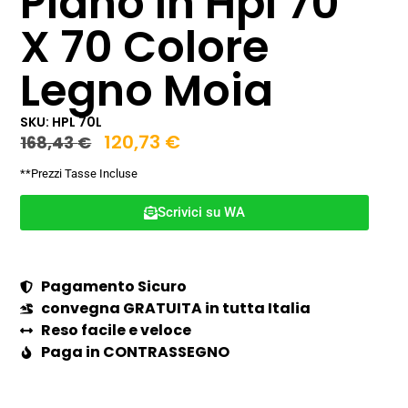
Piano In Hpl 70
X 70 Colore
Legno Moia
SKU: HPL 70L
120,73
€
168,43
€
**Prezzi Tasse Incluse
Scrivici su WA
Pagamento Sicuro
convegna GRATUITA in tutta Italia
Reso facile e veloce
Paga in CONTRASSEGNO