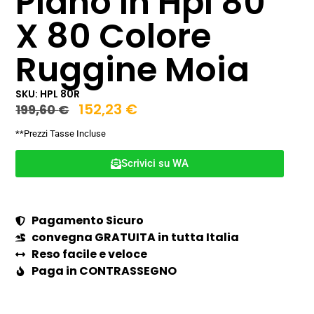
Piano In Hpl 80
X 80 Colore
Ruggine Moia
SKU: HPL 80R
152,23
€
199,60
€
**Prezzi Tasse Incluse
Scrivici su WA
Pagamento Sicuro
convegna GRATUITA in tutta Italia
Reso facile e veloce
Paga in CONTRASSEGNO