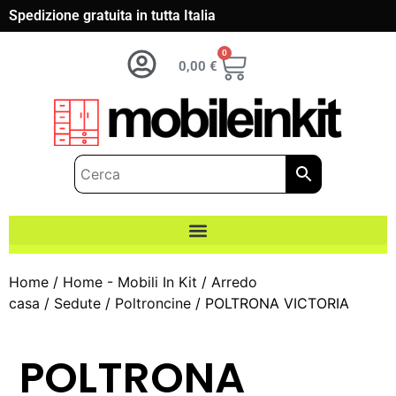
Spedizione gratuita in tutta Italia
0
0,00
€
Home
/
Home - Mobili In Kit
/
Arredo
casa
/
Sedute
/
Poltroncine
/ POLTRONA VICTORIA
POLTRONA