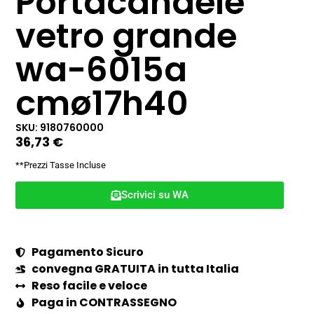
Portacandele
vetro grande
wa-6015a
cmø17h40
SKU: 9180760000
36,73
€
**Prezzi Tasse Incluse
Scrivici su WA
Pagamento Sicuro
convegna GRATUITA in tutta Italia
Reso facile e veloce
Paga in CONTRASSEGNO