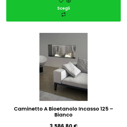
Scegli
Caminetto A Bioetanolo Incasso 125 –
Bianco
3.586,80
€