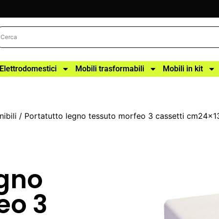
Elettrodomestici
Mobili trasformabili
Mobili in kit
ibili
/ Portatutto legno tessuto morfeo 3 cassetti cm24x
egno
eo 3