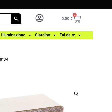
0
0,00
€
Illuminazione
Giardino
Fai da te
13h34