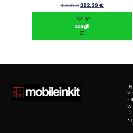
292,29
€
417,56
€
Scegli
I
Vi
- 
Wh
in
P.