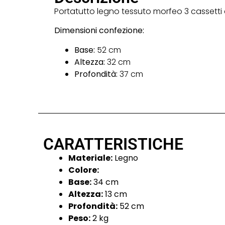
Portatutto legno tessuto morfeo 3 cassett
Dimensioni confezione:
Base:
52 cm
Altezza:
32 cm
Profondità:
37 cm
CARATTERISTICHE
Materiale:
Legno
Colore:
Base:
34 cm
Altezza:
13 cm
Profondità:
52 cm
Peso:
2 kg