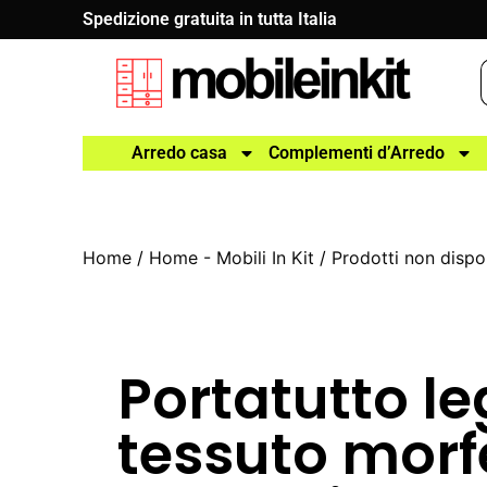
Spedizione gratuita in tutta Italia
Arredo casa
Complementi d’Arredo
Home
/
Home - Mobili In Kit
/
Prodotti non dispon
Portatutto l
tessuto morf