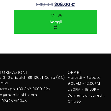
308,00
€
385,00
€
Scegli
NFORMAZIONI
ORARI
a G. Garibaldi, 85 12061 Carrù (CN)
Martedi - Sabato
Italia
9:00AM - 12:00PM
atsApp +39 352 0000 025
2:30PM - 18:00PM
fo@mobileinkit.com
Domenica -Lunedì:
I. 02425750045
Chiuso