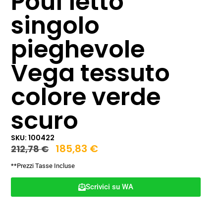
Pouf letto
singolo
pieghevole
Vega tessuto
colore verde
scuro
SKU: 100422
185,83
€
212,78
€
**Prezzi Tasse Incluse
Scrivici su WA