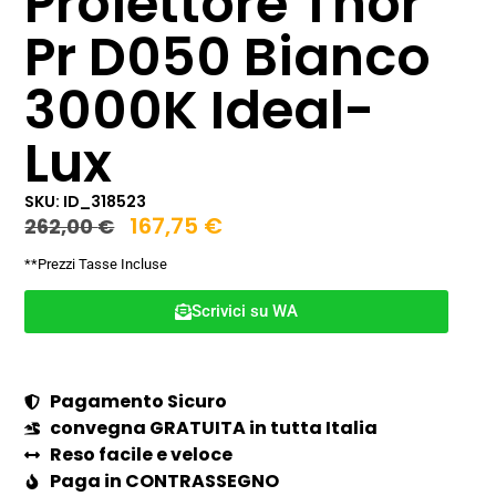
Proiettore Thor
Pr D050 Bianco
3000K Ideal-
Lux
SKU: ID_318523
167,75
€
262,00
€
**Prezzi Tasse Incluse
Scrivici su WA
Pagamento Sicuro
convegna GRATUITA in tutta Italia
Reso facile e veloce
Paga in CONTRASSEGNO