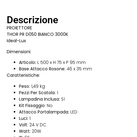
Descrizione
PROIETTORE
THOR PR D050 BIANCO 3000K
Ideal-Lux
Dimensioni:
Articolo:
L 500 x H 75 x P 95 mm
Base Attacco Rosone:
46 x 35 mm
Caratteristiche:
Peso:
1,49 kg
Pezzi Per Scatola:
1
Lampadina Inclusa:
Sì
Kit Fissaggio:
No
Attacco Portalampada:
LED
Luci:
1
Volt:
24 V DC
Watt:
20W