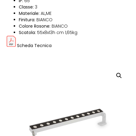
IP:
65
Classe:
3
Materiale:
AL,ME
Finitura:
BIANCO
Colore Rosone:
BIANCO
Scatola:
55x8x13h cm 1,65kg
Scheda Tecnica