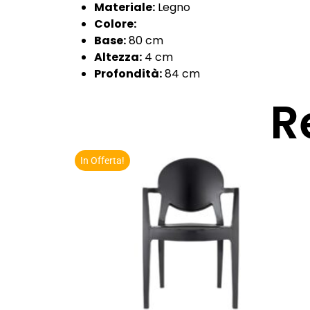
Materiale:
Legno
Colore:
Base:
80 cm
Altezza:
4 cm
Profondità:
84 cm
R
In Offerta!