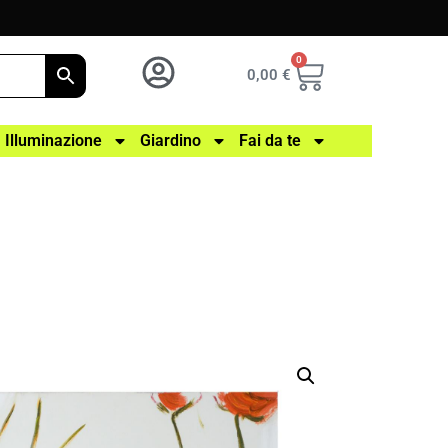
0
0,00
€
Illuminazione
Giardino
Fai da te