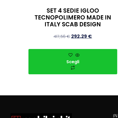
SET 4 SEDIE IGLOO
TECNOPOLIMERO MADE IN
ITALY SCAB DESIGN
292,29
€
417,56
€
Scegli
I