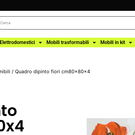
Elettrodomestici
Mobili trasformabili
Mobili in kit
ibili
/ Quadro dipinto fiori cm80x80x4
to
0x4