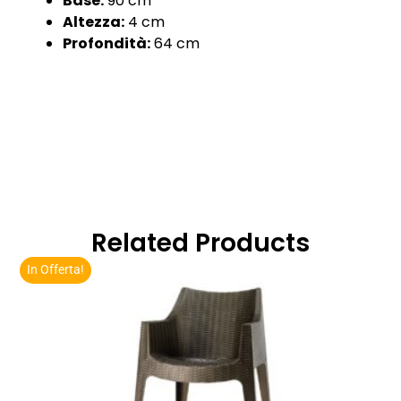
Base:
90 cm
Altezza:
4 cm
Profondità:
64 cm
Related Products
In Offerta!