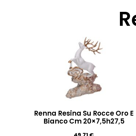
R
Renna Resina Su Rocce Oro E
Bianco Cm 20×7,5h27,5
49,71
€