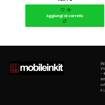
Aggiungi al carrello
I
Vi
- 
Wh
in
P.