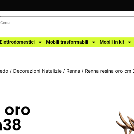
Elettrodomestici
Mobili trasformabili
Mobili in kit
redo
/
Decorazioni Natalizie
/
Renna
/ Renna resina oro cm
 oro
h38