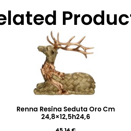
elated Produc
Renna Resina Seduta Oro Cm
24,8×12,5h24,6
45,14
€