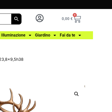
0
0,00
€
Illuminazione
Giardino
Fai da te
 23,8×9,5h38