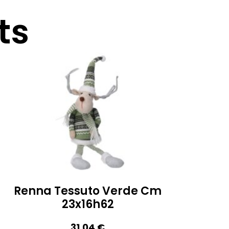
ts
Renna Tessuto Verde Cm
23x16h62
31,04
€