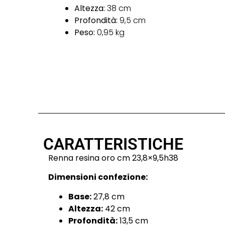
Altezza:
38 cm
Profondità:
9,5 cm
Peso:
0,95 kg
CARATTERISTICHE
Renna resina oro cm 23,8×9,5h38
Dimensioni confezione:
Base:
27,8 cm
Altezza:
42 cm
Profondità:
13,5 cm