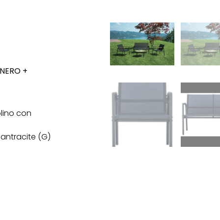
 NERO +
lino con
 antracite (G)