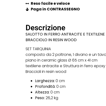
Reso facile e veloce
Paga in CONTRASSEGNO
Descrizione
SALOTTO IN FERRO ANTRACITE E TEXTILENE
BRACCIOLO IN RESIN WOOD
SET TARQUINIA
composto da 2 poltrone, 1 divano e un tavo
piano in ceramic glass Ø 65 cm x 41 cm
textilene antracite e Struttura in ferro epoxy
Braccioli in resin wood
Larghezza:
0 cm
Profondità:
0 cm
Altezza:
0 cm
Peso:
26,2 kg