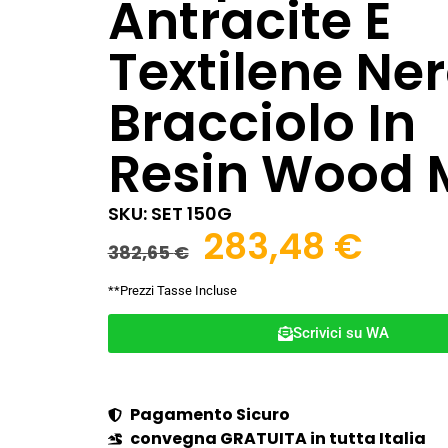
Antracite E
Textilene Ner
Bracciolo In
Resin Wood 
SKU: SET 150G
283,48
€
382,65
€
**Prezzi Tasse Incluse
Scrivici su WA
Pagamento Sicuro
convegna GRATUITA in tutta Italia