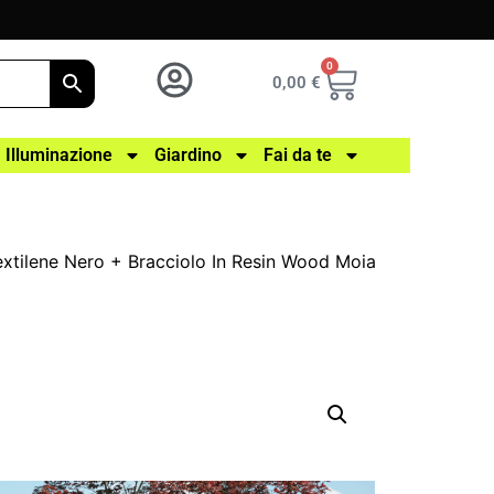
0
0,00
€
Illuminazione
Giardino
Fai da te
Textilene Nero + Bracciolo In Resin Wood Moia