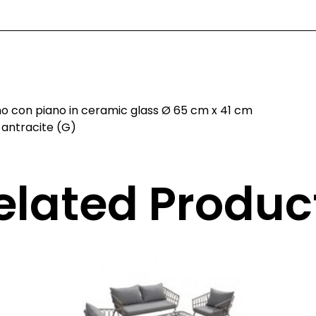
no con piano in ceramic glass Ø 65 cm x 41 cm
y antracite (G)
elated Produc