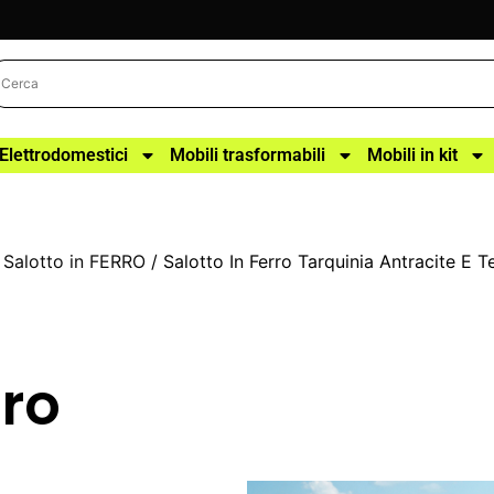
Elettrodomestici
Mobili trasformabili
Mobili in kit
/
Salotto in FERRO
/ Salotto In Ferro Tarquinia Antracite E 
rro