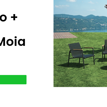
o +
Moia