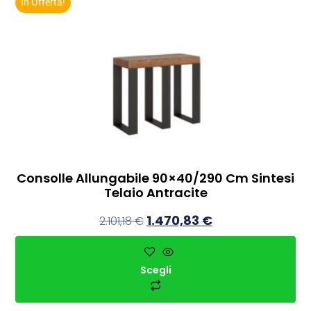
In Offerta!
Consolle Allungabile 90×40/290 Cm Sintesi
Telaio Antracite
1.470,83
€
2.101,18
€
Scegli