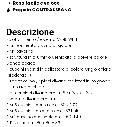
Reso facile e veloce
Paga in CONTRASSEGNO
Descrizione
salotto interno / esterno NYDRI WHITE
? Nr.1 elemento divano angolare
? Nr.1 tavolino
? struttura in alluminio verniciata a polvere colore
Bianco opaco
? cuscini rivestiti in poliestere di colore Grigio chiaro
(sfoderabili)
? Top tavolino / ripiani divano realizzati in Polywood
finitura Noce chiaro
? dimensioni divano cm. H.76 x L.247 x P.247
? seduta divano cm. H.41
? Nr.5 cuscini seduta cm. L.69 x P.70
? Nr.5 cuscini schienale cm. L.67 H.40
? Nr.1 cuscino schienale cm. L.60 H.40
? Tavolino cm. 80 x 80 H.35