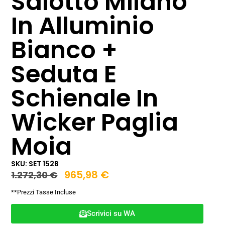
Salotto Milano
In Alluminio
Bianco +
Seduta E
Schienale In
Wicker Paglia
Moia
SKU: SET 152B
965,98
€
1.272,30
€
**Prezzi Tasse Incluse
Scrivici su WA