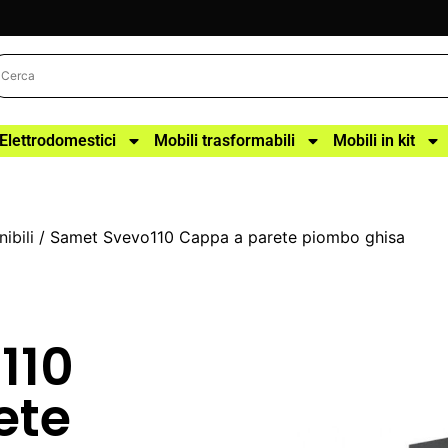
Elettrodomestici
Mobili trasformabili
Mobili in kit
ibili
/ Samet Svevo110 Cappa a parete piombo ghisa
110
ete