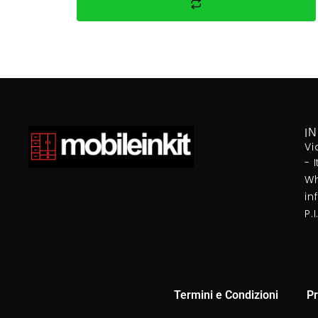
I
Vi
- 
Wh
in
P.
Termini e Condizioni
Pr