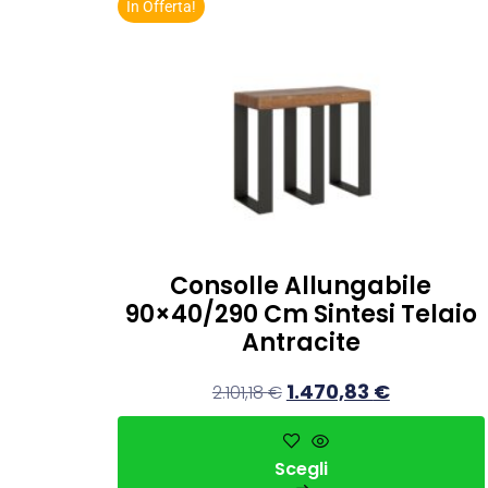
In Offerta!
Consolle Allungabile
90×40/290 Cm Sintesi Telaio
Antracite
1.470,83
€
2.101,18
€
Scegli