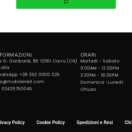
NFORMAZIONI
ORARI
a G. Garibaldi, 85 12061 Carrù (CN)
Martedi - Sabato
Italia
9:00AM - 12:00PM
atsApp +39 352 0000 025
2:30PM - 18:00PM
fo@mobileinkit.com
Domenica -Lunedì:
I. 02425750045
Chiuso
ivacy Policy
Cookie Policy
Spedizioni e Resi
Chi