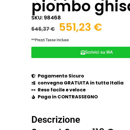
piombo ghis
SKU: 98468
551,23
€
646,37
€
**Prezzi Tasse Incluse
Scrivici su WA
Pagamento Sicuro
convegna GRATUITA in tutta Italia
Reso facile e veloce
Paga in CONTRASSEGNO
Descrizione