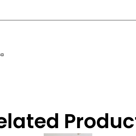
sa
elated Produc