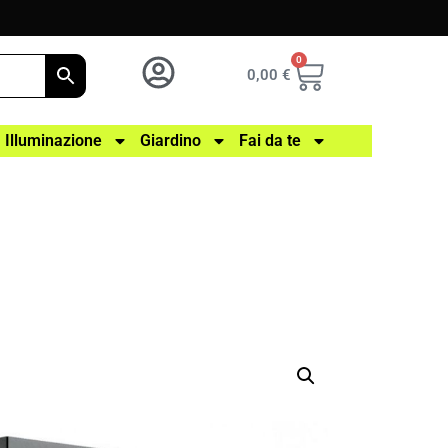
0
0,00
€
Illuminazione
Giardino
Fai da te