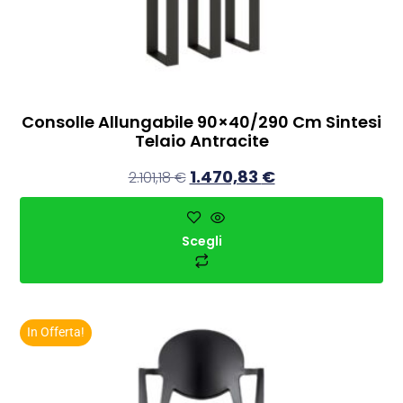
Consolle Allungabile 90×40/290 Cm Sintesi
Telaio Antracite
1.470,83
€
2.101,18
€
Scegli
In Offerta!