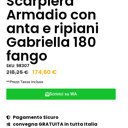
Scarpiera
Armadio con
anta e ripiani
Gabriella 180
fango
SKU: 98307
174,60
€
218,25
€
**Prezzi Tasse Incluse
Scrivici su WA
Pagamento Sicuro
convegna GRATUITA in tutta Italia