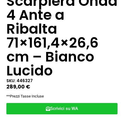
Scarpiera Onda
4 Ante a
Ribalta
71×161,4×26,6
cm – Bianco
Lucido
SKU: 446327
289,00
€
**Prezzi Tasse Incluse
Scrivici su WA