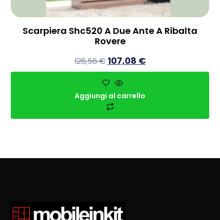
Scarpiera Shc520 A Due Ante A Ribalta
Rovere
107,08
€
126,56
€
Aggiungi al carrello