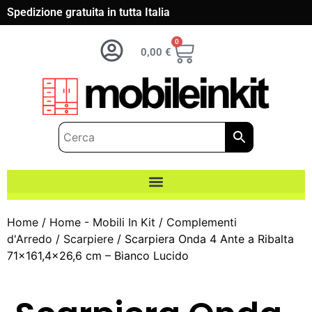
Spedizione gratuita in tutta Italia
0
0,00
€
Home
/
Home - Mobili In Kit
/
Complementi
d'Arredo
/
Scarpiere
/ Scarpiera Onda 4 Ante a Ribalta
71×161,4×26,6 cm – Bianco Lucido