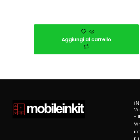
Aggiungi al carrello
I
Vi
- 
Wh
in
P.