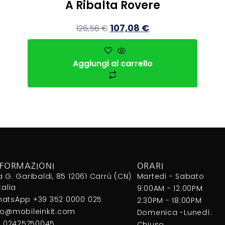
A Ribalta Rovere
107,08
€
126,56
€
Aggiungi al carrello
NFORMAZIONI
ORARI
a G. Garibaldi, 85 12061 Carrù (CN)
Martedi - Sabato
Italia
9:00AM - 12:00PM
atsApp +39 352 0000 025
2:30PM - 18:00PM
fo@mobileinkit.com
Domenica -Lunedì:
I. 02425750045
Chiuso