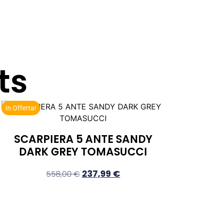
ts
In Offerta!
SCARPIERA 5 ANTE SANDY
DARK GREY TOMASUCCI
237,99
€
558,00
€