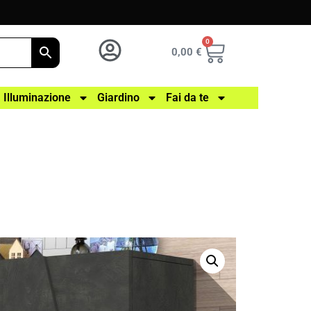
0
0,00
€
Illuminazione
Giardino
Fai da te