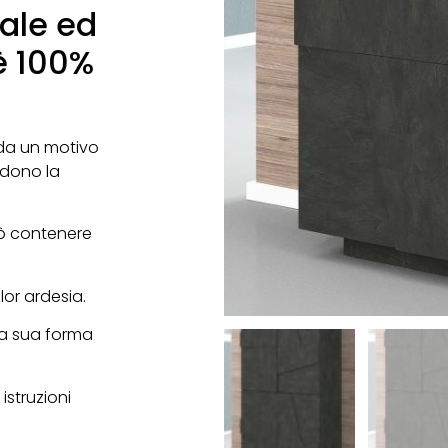
ale ed
 è 100%
 da un motivo
ndono la
ò contenere
lor ardesia.
lla sua forma
istruzioni