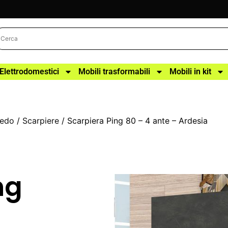
Elettrodomestici
Mobili trasformabili
Mobili in kit
redo
/
Scarpiere
/ Scarpiera Ping 80 – 4 ante – Ardesia
ng