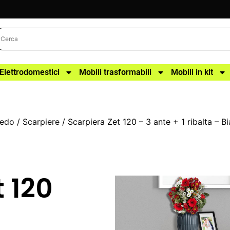
Elettrodomestici
Mobili trasformabili
Mobili in kit
redo
/
Scarpiere
/ Scarpiera Zet 120 – 3 ante + 1 ribalta – 
 120