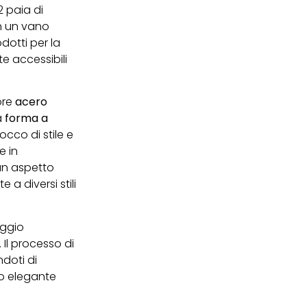
2 paia di
 un vano
dotti per la
e accessibili
ore
acero
a
forma a
cco di stile e
e in
un aspetto
a diversi stili
aggio
 Il processo di
doti di
o elegante