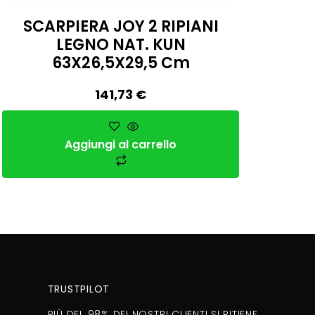
SCARPIERA JOY 2 RIPIANI
LEGNO NAT. KUN
63X26,5X29,5 Cm
141,73
€
Aggiungi al carrello
TRUSTPILOT
PIÙ DEL 98% DEI NOSTRI CLIENTI SI RITIENE