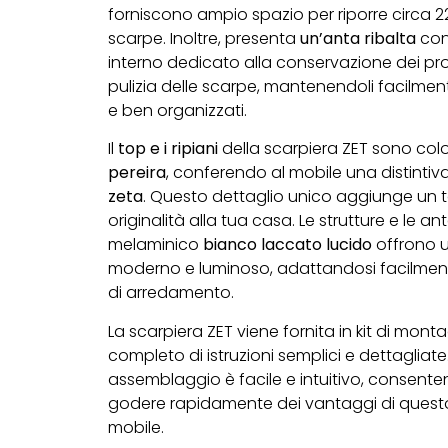
forniscono ampio spazio per riporre circa 2
scarpe. Inoltre, presenta
un’anta ribalta
con
interno dedicato alla conservazione dei pro
pulizia delle scarpe, mantenendoli facilment
e ben organizzati.
Il
top e i ripiani
della scarpiera ZET sono col
pereira
, conferendo al mobile una distintiv
zeta
. Questo dettaglio unico aggiunge un to
originalità alla tua casa. Le strutture e le ant
melaminico
bianco laccato lucido
offrono 
moderno e luminoso, adattandosi facilmente 
di arredamento.
La scarpiera ZET viene fornita in kit di mont
completo di istruzioni semplici e dettagliate.
assemblaggio è facile e intuitivo, consenten
godere rapidamente dei vantaggi di quest
mobile.