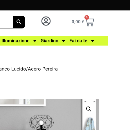
0
0,00
€
Illuminazione
Giardino
Fai da te
Bianco Lucido/Acero Pereira