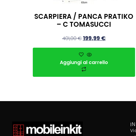
SCARPIERA / PANCA PRATIKO
– C TOMASUCCI
199,99
€
401,00
€
Aggiungi al carrello
I
Vi