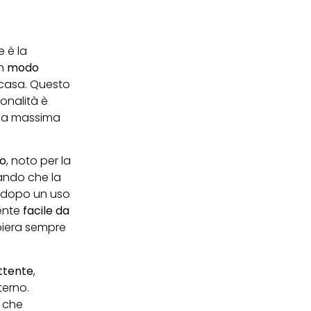
 è la
in
modo
 casa. Questo
onalità è
 la massima
o
, noto per la
rando che la
 dopo un uso
mente
facile da
piera sempre
ttente
,
terno.
che