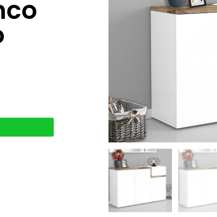
nco
o