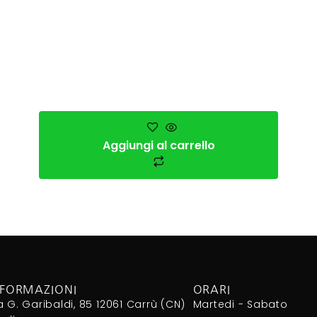
Aggiungi al carrello
NFORMAZIONI
ORARI
a G. Garibaldi, 85 12061 Carrù (CN)
Martedi - Sabato