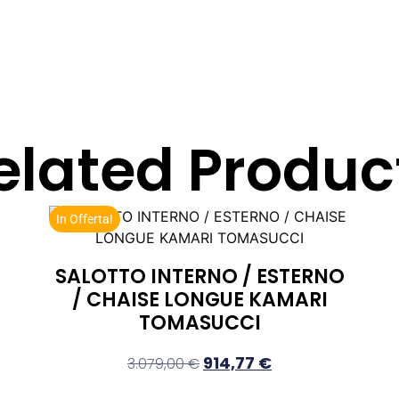
elated Produc
In Offerta!
SALOTTO INTERNO / ESTERNO
/ CHAISE LONGUE KAMARI
TOMASUCCI
914,77
€
3.079,00
€