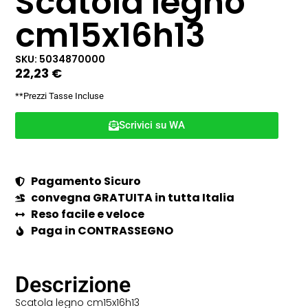
Scatola legno
cm15x16h13
SKU: 5034870000
22,23
€
**Prezzi Tasse Incluse
Scrivici su WA
Pagamento Sicuro
convegna GRATUITA in tutta Italia
Reso facile e veloce
Paga in CONTRASSEGNO
Descrizione
Scatola legno cm15x16h13