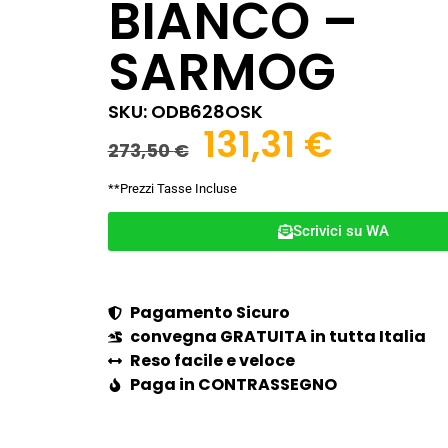
BIANCO –
SARMOG
SKU: ODB628OSK
131,31
€
273,50
€
**Prezzi Tasse Incluse
Scrivici su WA
Pagamento Sicuro
convegna GRATUITA in tutta Italia
Reso facile e veloce
Paga in CONTRASSEGNO