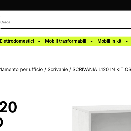
Elettrodomestici
Mobili trasformabili
Mobili in kit
damento per ufficio
/
Scrivanie
/ SCRIVANIA L120 IN KIT 
120
O