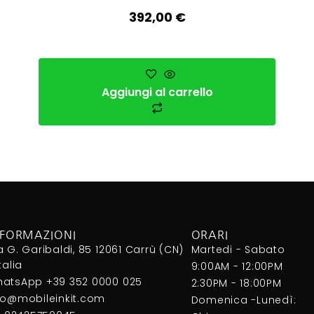
392,00
€
Aggiungi al carrello
NFORMAZIONI
ORARI
a G. Garibaldi, 85 12061 Carrù (CN)
Martedi - Sabato
Italia
9:00AM - 12:00PM
atsApp +39 352 0000 025
2:30PM - 18:00PM
fo@mobileinkit.com
Domenica -Lunedì: