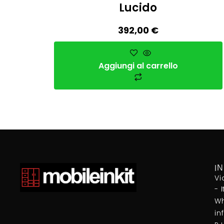
Lucido
392,00
€
Aggiungi al carrello
I
Vi
- 
Wh
in