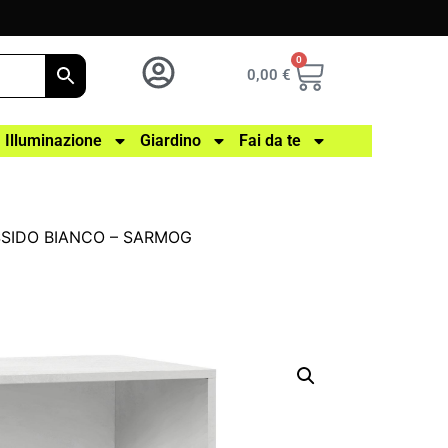
0
0,00
€
Illuminazione
Giardino
Fai da te
OSSIDO BIANCO – SARMOG