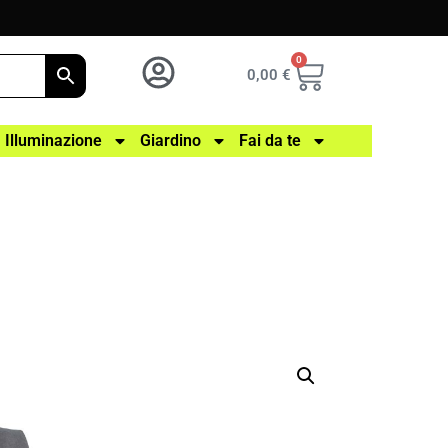
0
0,00
€
Illuminazione
Giardino
Fai da te