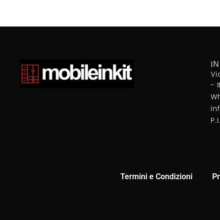
I
Vi
- 
Wh
in
P.
Termini e Condizioni
Pr