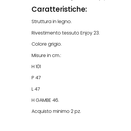
Caratteristiche:
Struttura in legno.
Rivestimento tessuto Enjoy 23.
Colore grigio.
Misure in cm.:
H 101
P 47
L 47
H GAMBE 46.
Acquisto minimo 2 pz.