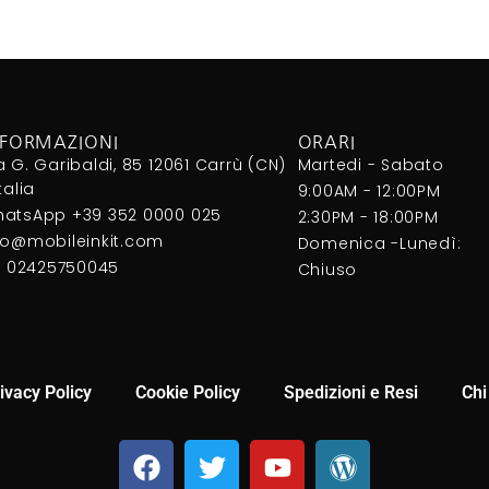
NFORMAZIONI
ORARI
a G. Garibaldi, 85 12061 Carrù (CN)
Martedi - Sabato
Italia
9:00AM - 12:00PM
atsApp +39 352 0000 025
2:30PM - 18:00PM
fo@mobileinkit.com
Domenica -Lunedì:
I. 02425750045
Chiuso
ivacy Policy
Cookie Policy
Spedizioni e Resi
Chi