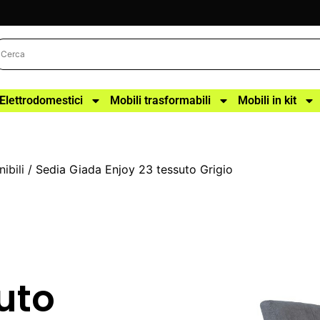
Elettrodomestici
Mobili trasformabili
Mobili in kit
ibili
/ Sedia Giada Enjoy 23 tessuto Grigio
uto