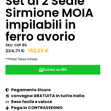
Set di 2 Sedie
Sirmione MOIA
impilabili in
ferro avorio
SKU: CHF 80
152,23
€
224,71
€
**Prezzi Tasse Incluse
Scrivici su WA
Pagamento Sicuro
convegna GRATUITA in tutta Italia
Reso facile e veloce
Paga in CONTRASSEGNO