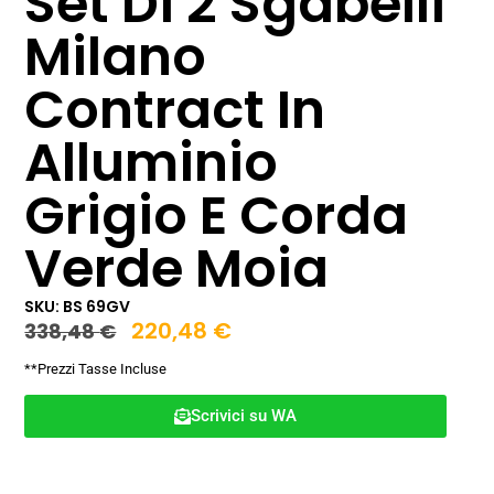
Set Di 2 Sgabelli
Milano
Contract In
Alluminio
Grigio E Corda
Verde Moia
SKU: BS 69GV
220,48
€
338,48
€
**Prezzi Tasse Incluse
Scrivici su WA