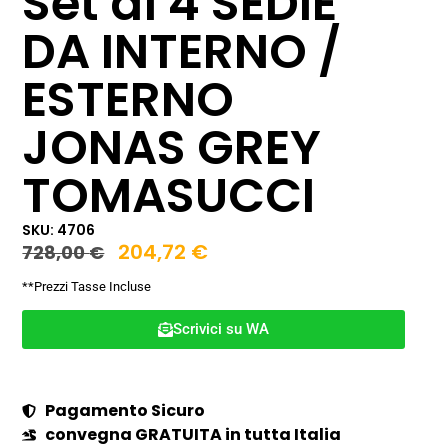
Set di 4 SEDIE
DA INTERNO /
ESTERNO
JONAS GREY
TOMASUCCI
SKU: 4706
204,72
€
728,00
€
**Prezzi Tasse Incluse
Scrivici su WA
Pagamento Sicuro
convegna GRATUITA in tutta Italia