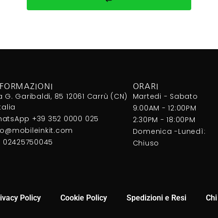
NFORMAZIONI
ORARI
a G. Garibaldi, 85 12061 Carrù (CN)
Martedi - Sabato
Italia
9:00AM - 12:00PM
atsApp +39 352 0000 025
2:30PM - 18:00PM
fo@mobileinkit.com
Domenica -Lunedì:
I. 02425750045
Chiuso
ivacy Policy
Cookie Policy
Spedizioni e Resi
Chi