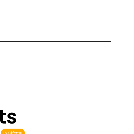
ts
In Offerta!