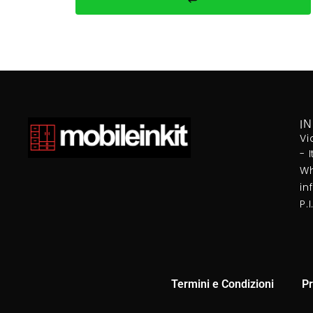
I
Vi
- 
Wh
in
P.
Termini e Condizioni
Pr