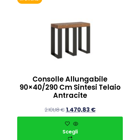
Consolle Allungabile
90×40/290 Cm Sintesi Telaio
Antracite
1.470,83
€
2.101,18
€
Scegli