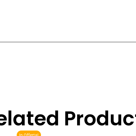
elated Produc
In Offerta!