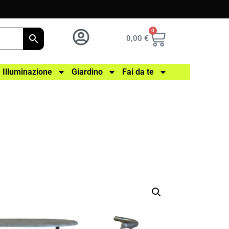
0
0,00
€
Illuminazione
Giardino
Fai da te