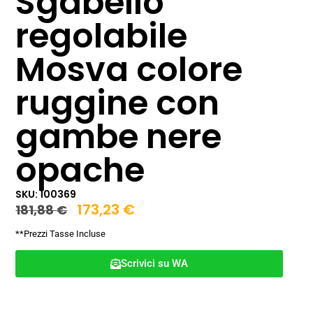
Sgabello
regolabile
Mosva colore
ruggine con
gambe nere
opache
SKU: 100369
173,23
€
181,88
€
**Prezzi Tasse Incluse
Scrivici su WA