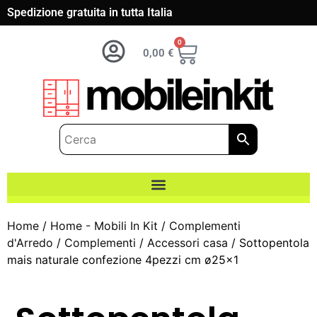
Spedizione gratuita in tutta Italia
0
0,00
€
Home
/
Home - Mobili In Kit
/
Complementi
d'Arredo
/
Complementi
/
Accessori casa
/ Sottopentola
mais naturale confezione 4pezzi cm ø25×1