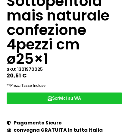
Sottopentola
mais naturale
confezione
4pezzi cm
ø25×1
SKU: 1301970025
20,51
€
**Prezzi Tasse Incluse
Scrivici su WA
Pagamento Sicuro
convegna GRATUITA in tutta Italia