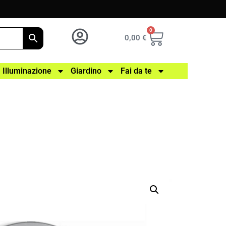
0
0,00
€
Illuminazione
Giardino
Fai da te