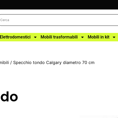
Elettrodomestici
Mobili trasformabili
Mobili in kit
ibili
/ Specchio tondo Calgary diametro 70 cm
ndo