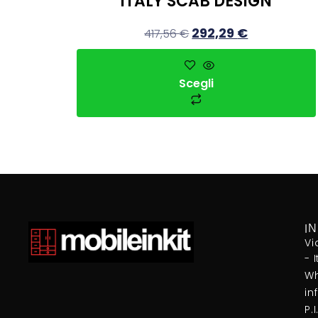
ITALY SCAB DESIGN
292,29
€
417,56
€
Scegli
I
Vi
- 
Wh
in
P.