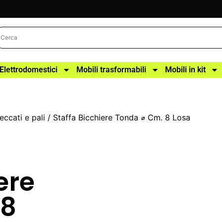
Elettrodomestici
Mobili trasformabili
Mobili in kit
eccati e pali
/ Staffa Bicchiere Tonda ⌀ Cm. 8 Losa
ere
 8