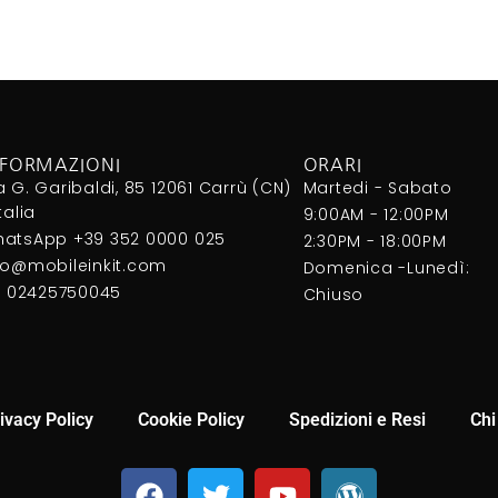
NFORMAZIONI
ORARI
a G. Garibaldi, 85 12061 Carrù (CN)
Martedi - Sabato
Italia
9:00AM - 12:00PM
atsApp +39 352 0000 025
2:30PM - 18:00PM
fo@mobileinkit.com
Domenica -Lunedì:
I. 02425750045
Chiuso
ivacy Policy
Cookie Policy
Spedizioni e Resi
Chi