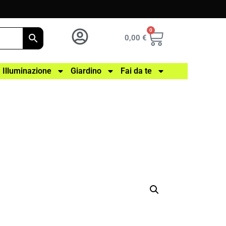
0
0,00
€
Illuminazione
Giardino
Fai da te