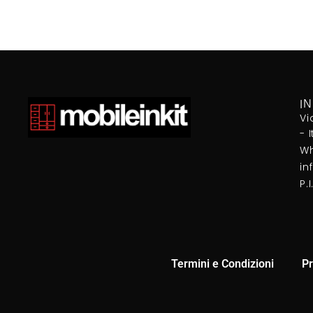
I
Vi
- 
Wh
in
P.
Termini e Condizioni
Pr