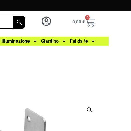
0
0,00
€
Illuminazione
Giardino
Fai da te