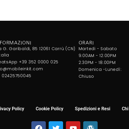
NFORMAZIONI
ORARI
a G. Garibaldi, 85 12061 Carrù (CN)
Martedi - Sabato
Italia
9:00AM - 12:00PM
atsApp +39 352 0000 025
2:30PM - 18:00PM
fo@mobileinkit.com
Domenica -Lunedì:
I. 02425750045
Chiuso
ivacy Policy
Cookie Policy
Spedizioni e Resi
Chi