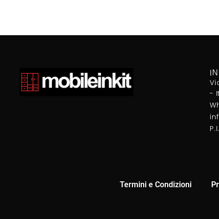
I
Vi
- 
Wh
in
P.
Termini e Condizioni
Pr