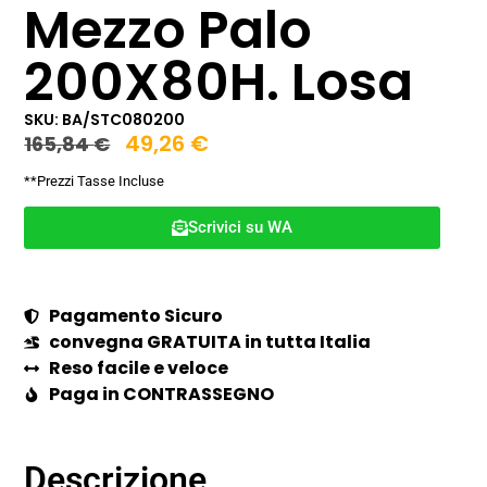
Mezzo Palo
200X80H. Losa
SKU: BA/STC080200
49,26
€
165,84
€
**Prezzi Tasse Incluse
Scrivici su WA
Pagamento Sicuro
convegna GRATUITA in tutta Italia
Reso facile e veloce
Paga in CONTRASSEGNO
Descrizione