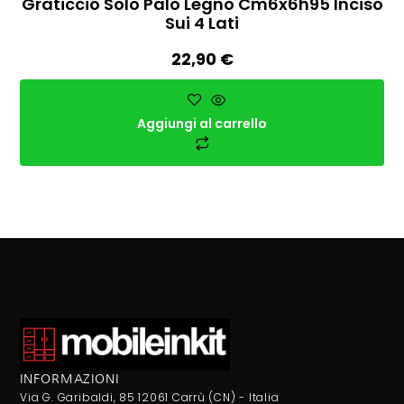
Graticcio Solo Palo Legno Cm6x6h95 Inciso
Sui 4 Lati
22,90
€
Aggiungi al carrello
INFORMAZIONI
Via G. Garibaldi, 85 12061 Carrù (CN) - Italia