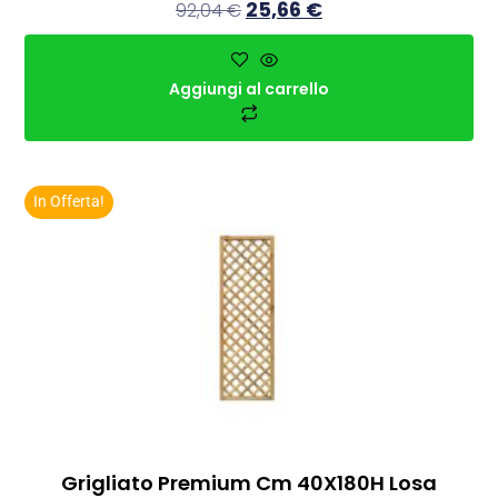
25,66
€
92,04
€
Aggiungi al carrello
In Offerta!
Grigliato Premium Cm 40X180H Losa