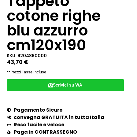
Tappeto
cotone righe
blu azzurro
cm120x190
SKU: 9204890000
43,70
€
**Prezzi Tasse Incluse
Scrivici su WA
Pagamento Sicuro
convegna GRATUITA in tutta Italia
Reso facile e veloce
Paga in CONTRASSEGNO