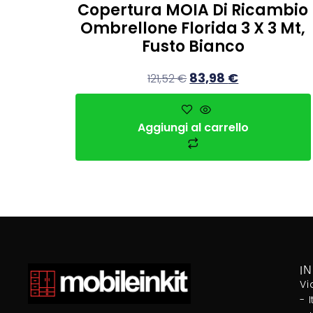
Copertura MOIA Di Ricambio
Ombrellone Florida 3 X 3 Mt,
Fusto Bianco
83,98
€
121,52
€
Aggiungi al carrello
I
Vi
- 