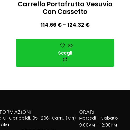
Carrello Portafrutta Vesuvio
Con Cassetto
114,66
€
-
124,32
€
Scegli
NFORMAZIONI
ORARI
a G. Garibaldi, 85 12061 Carrù (CN)
Martedi - Sabato
Italia
9:00AM - 12:00PM