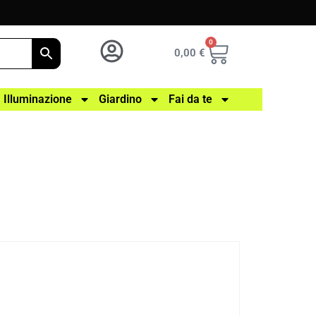
0
0,00
€
Illuminazione
Giardino
Fai da te