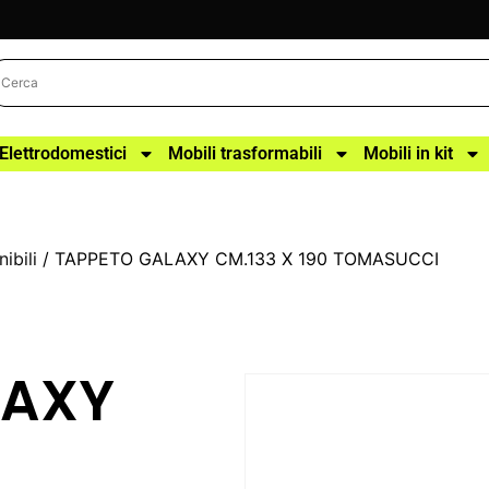
Elettrodomestici
Mobili trasformabili
Mobili in kit
ibili
/ TAPPETO GALAXY CM.133 X 190 TOMASUCCI
LAXY