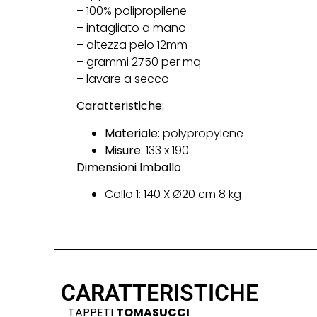
– 100% polipropilene
– intagliato a mano
– altezza pelo 12mm
– grammi 2750 per mq
– lavare a secco
Caratteristiche:
Materiale:
polypropylene
Misure
: 133 x 190
Dimensioni Imballo
Collo 1: 140 X Ø20 cm 8 kg
CARATTERISTICHE
TAPPETI
TOMASUCCI