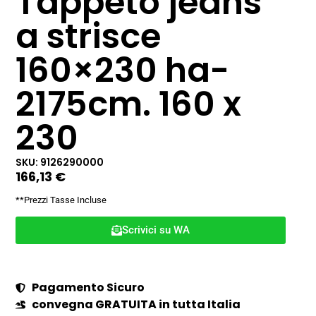
Tappeto jeans
a strisce
160×230 ha-
2175cm. 160 x
230
SKU: 9126290000
166,13
€
**Prezzi Tasse Incluse
Scrivici su WA
Pagamento Sicuro
convegna GRATUITA in tutta Italia