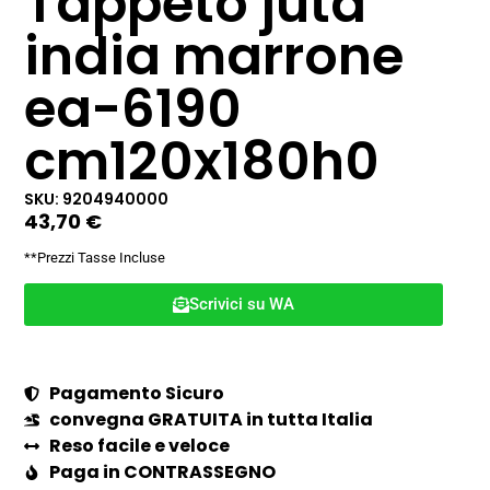
Tappeto juta
india marrone
ea-6190
cm120x180h0
SKU: 9204940000
43,70
€
**Prezzi Tasse Incluse
Scrivici su WA
Pagamento Sicuro
convegna GRATUITA in tutta Italia
Reso facile e veloce
Paga in CONTRASSEGNO