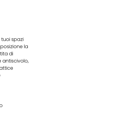
 tuoi spazi
mposizione la
ita di
antiscivolo,
attice
e
co