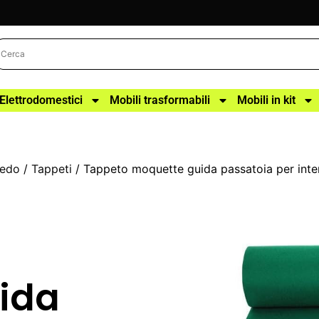
Elettrodomestici
Mobili trasformabili
Mobili in kit
redo
/
Tappeti
/ Tappeto moquette guida passatoia per inte
ida