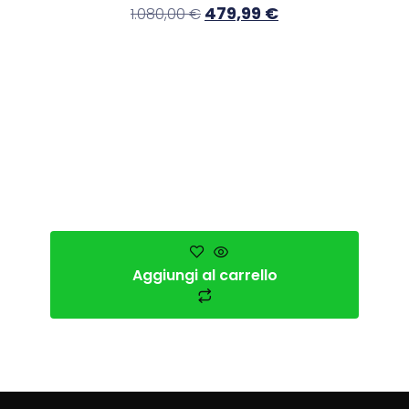
479,99
€
1.080,00
€
Aggiungi al carrello