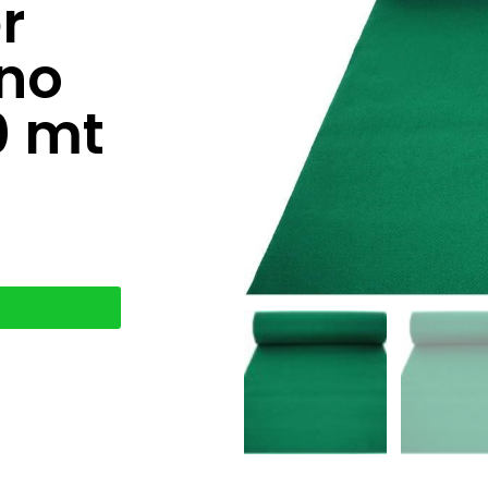
r
rno
0 mt