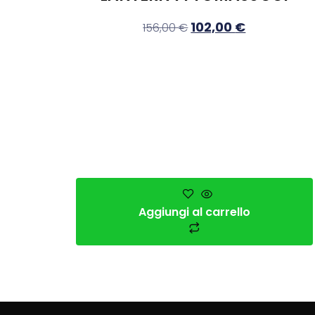
102,00
€
156,00
€
Aggiungi al carrello