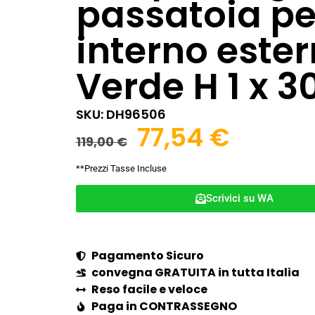
passatoia pe
interno este
Verde H 1 x 3
SKU: DH96506
77,54
€
119,00
€
**Prezzi Tasse Incluse
Scrivici su WA
Pagamento Sicuro
convegna GRATUITA in tutta Italia
Reso facile e veloce
Paga in CONTRASSEGNO