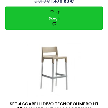
1.470,83
€
2.101,18
€
Scegli
SET 4 SGABELLI DIVO TECNOPOLIMERO HT