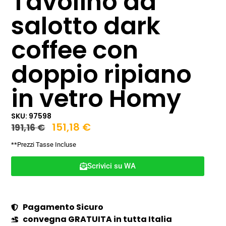
Tavolino da
salotto dark
coffee con
doppio ripiano
in vetro Homy
SKU: 97598
151,18
€
191,16
€
**Prezzi Tasse Incluse
Scrivici su WA
Pagamento Sicuro
convegna GRATUITA in tutta Italia