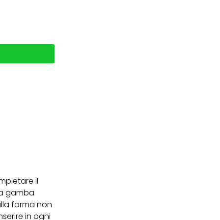
mpletare il
lla gamba
alla forma non
serire in ogni