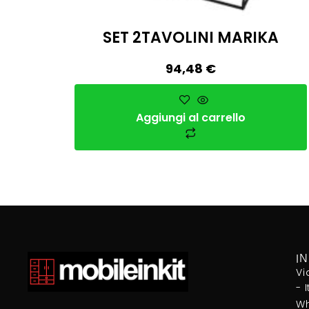
SET 2TAVOLINI MARIKA
94,48
€
Aggiungi al carrello
I
Vi
- 
Wh