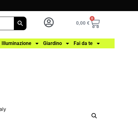
0
0,00
€
Illuminazione
Giardino
Fai da te