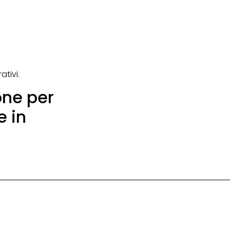
tivi.
one per
e in