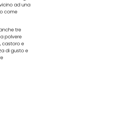
 vicino ad una
e o come
a anche tre
e a polvere
, castoro e
za di gusto e
re