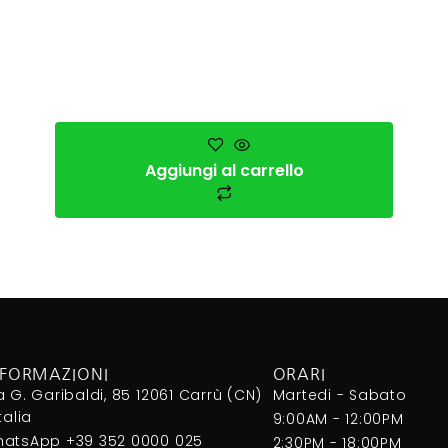
Aggiungi al carrello
NFORMAZIONI
ORARI
a G. Garibaldi, 85 12061 Carrù (CN)
Martedi - Sabato
Italia
9:00AM - 12:00PM
atsApp +39 352 0000 025
2:30PM - 18:00PM