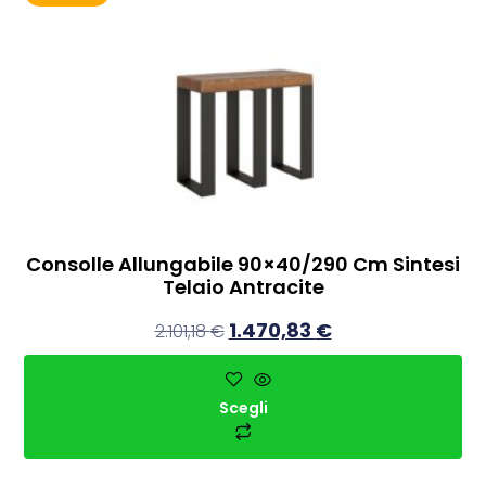
Consolle Allungabile 90×40/290 Cm Sintesi
Telaio Antracite
1.470,83
€
2.101,18
€
Scegli